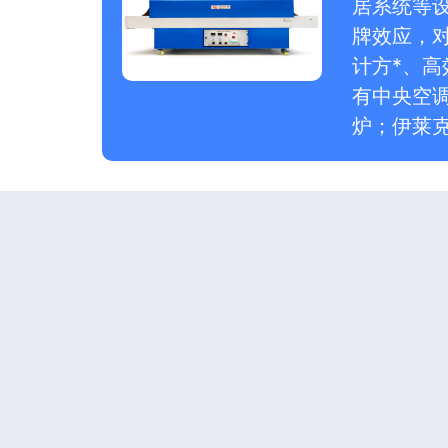
居系统等
牌效应，
计方*、
有中央空
炉；伊莱