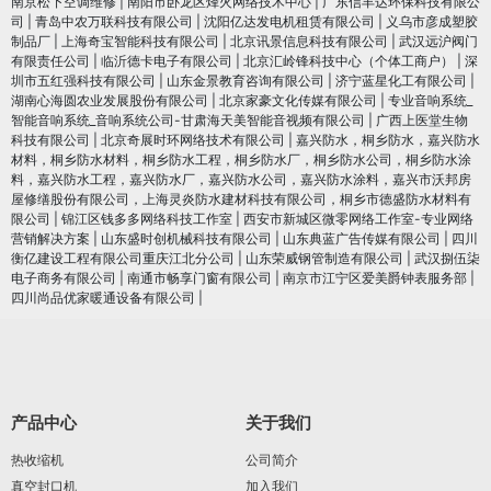
南京松下空调维修
|
南阳市卧龙区烽火网络技术中心
|
广东信丰达环保科技有限公
司
|
青岛中农万联科技有限公司
|
沈阳亿达发电机租赁有限公司
|
义乌市彦成塑胶
制品厂
|
上海奇宝智能科技有限公司
|
北京讯景信息科技有限公司
|
武汉远沪阀门
有限责任公司
|
临沂德卡电子有限公司
|
北京汇岭锋科技中心（个体工商户）
|
深
圳市五红强科技有限公司
|
山东金景教育咨询有限公司
|
济宁蓝星化工有限公司
|
湖南心海圆农业发展股份有限公司
|
北京家豪文化传媒有限公司
|
专业音响系统_
智能音响系统_音响系统公司-甘肃海天美智能音视频有限公司
|
广西上医堂生物
科技有限公司
|
北京奇展时环网络技术有限公司
|
嘉兴防水，桐乡防水，嘉兴防水
材料，桐乡防水材料，桐乡防水工程，桐乡防水厂，桐乡防水公司，桐乡防水涂
料，嘉兴防水工程，嘉兴防水厂，嘉兴防水公司，嘉兴防水涂料，嘉兴市沃邦房
屋修缮股份有限公司，上海灵炎防水建材科技有限公司，桐乡市德盛防水材料有
限公司
|
锦江区钱多多网络科技工作室
|
西安市新城区微零网络工作室-专业网络
营销解决方案
|
山东盛时创机械科技有限公司
|
山东典蓝广告传媒有限公司
|
四川
衡亿建设工程有限公司重庆江北分公司
|
山东荣威钢管制造有限公司
|
武汉捌伍柒
电子商务有限公司
|
南通市畅享门窗有限公司
|
南京市江宁区爱美爵钟表服务部
|
四川尚品优家暖通设备有限公司
|
产品中心
关于我们
热收缩机
公司简介
真空封口机
加入我们