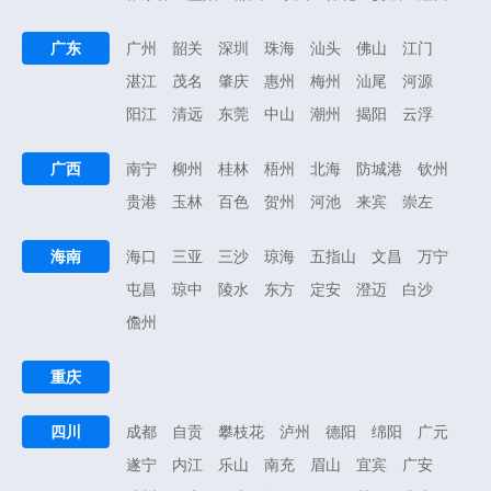
广东
广州
韶关
深圳
珠海
汕头
佛山
江门
湛江
茂名
肇庆
惠州
梅州
汕尾
河源
阳江
清远
东莞
中山
潮州
揭阳
云浮
广西
南宁
柳州
桂林
梧州
北海
防城港
钦州
贵港
玉林
百色
贺州
河池
来宾
崇左
海南
海口
三亚
三沙
琼海
五指山
文昌
万宁
屯昌
琼中
陵水
东方
定安
澄迈
白沙
儋州
重庆
四川
成都
自贡
攀枝花
泸州
德阳
绵阳
广元
遂宁
内江
乐山
南充
眉山
宜宾
广安