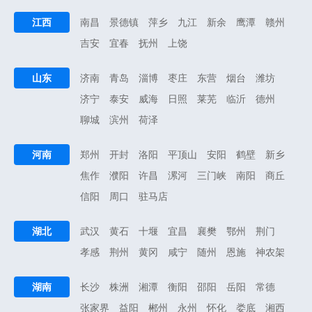
江西
南昌
景德镇
萍乡
九江
新余
鹰潭
赣州
吉安
宜春
抚州
上饶
山东
济南
青岛
淄博
枣庄
东营
烟台
潍坊
济宁
泰安
威海
日照
莱芜
临沂
德州
聊城
滨州
荷泽
河南
郑州
开封
洛阳
平顶山
安阳
鹤壁
新乡
焦作
濮阳
许昌
漯河
三门峡
南阳
商丘
信阳
周口
驻马店
湖北
武汉
黄石
十堰
宜昌
襄樊
鄂州
荆门
孝感
荆州
黄冈
咸宁
随州
恩施
神农架
湖南
长沙
株洲
湘潭
衡阳
邵阳
岳阳
常德
张家界
益阳
郴州
永州
怀化
娄底
湘西