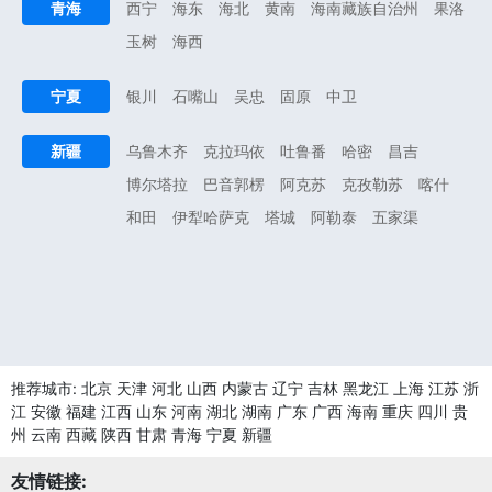
青海
西宁
海东
海北
黄南
海南藏族自治州
果洛
玉树
海西
宁夏
银川
石嘴山
吴忠
固原
中卫
新疆
乌鲁木齐
克拉玛依
吐鲁番
哈密
昌吉
博尔塔拉
巴音郭楞
阿克苏
克孜勒苏
喀什
和田
伊犁哈萨克
塔城
阿勒泰
五家渠
推荐城市:
北京
天津
河北
山西
内蒙古
辽宁
吉林
黑龙江
上海
江苏
浙
江
安徽
福建
江西
山东
河南
湖北
湖南
广东
广西
海南
重庆
四川
贵
州
云南
西藏
陕西
甘肃
青海
宁夏
新疆
友情链接: