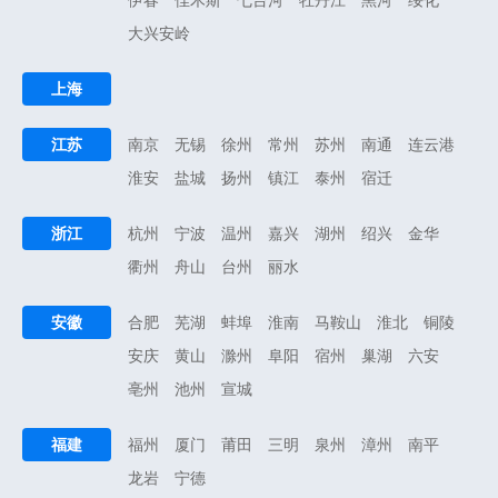
大兴安岭
上海
江苏
南京
无锡
徐州
常州
苏州
南通
连云港
淮安
盐城
扬州
镇江
泰州
宿迁
浙江
杭州
宁波
温州
嘉兴
湖州
绍兴
金华
衢州
舟山
台州
丽水
安徽
合肥
芜湖
蚌埠
淮南
马鞍山
淮北
铜陵
安庆
黄山
滁州
阜阳
宿州
巢湖
六安
亳州
池州
宣城
福建
福州
厦门
莆田
三明
泉州
漳州
南平
龙岩
宁德