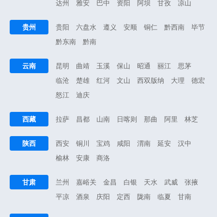
达州
雅安
巴中
资阳
阿坝
甘孜
凉山
贵州
贵阳
六盘水
遵义
安顺
铜仁
黔西南
毕节
黔东南
黔南
云南
昆明
曲靖
玉溪
保山
昭通
丽江
思茅
临沧
楚雄
红河
文山
西双版纳
大理
德宏
怒江
迪庆
西藏
拉萨
昌都
山南
日喀则
那曲
阿里
林芝
陕西
西安
铜川
宝鸡
咸阳
渭南
延安
汉中
榆林
安康
商洛
甘肃
兰州
嘉峪关
金昌
白银
天水
武威
张掖
平凉
酒泉
庆阳
定西
陇南
临夏
甘南