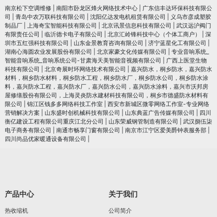
南京松下空调维修
|
南阳市卧龙区烽火网络技术中心
|
广东信丰达环保科技有限公
司
|
青岛中农万联科技有限公司
|
沈阳亿达发电机租赁有限公司
|
义乌市彦成塑胶
制品厂
|
上海奇宝智能科技有限公司
|
北京讯景信息科技有限公司
|
武汉远沪阀门
有限责任公司
|
临沂德卡电子有限公司
|
北京汇岭锋科技中心（个体工商户）
|
深
圳市五红强科技有限公司
|
山东金景教育咨询有限公司
|
济宁蓝星化工有限公司
|
湖南心海圆农业发展股份有限公司
|
北京家豪文化传媒有限公司
|
专业音响系统_
智能音响系统_音响系统公司-甘肃海天美智能音视频有限公司
|
广西上医堂生物
科技有限公司
|
北京奇展时环网络技术有限公司
|
嘉兴防水，桐乡防水，嘉兴防水
材料，桐乡防水材料，桐乡防水工程，桐乡防水厂，桐乡防水公司，桐乡防水涂
料，嘉兴防水工程，嘉兴防水厂，嘉兴防水公司，嘉兴防水涂料，嘉兴市沃邦房
屋修缮股份有限公司，上海灵炎防水建材科技有限公司，桐乡市德盛防水材料有
限公司
|
锦江区钱多多网络科技工作室
|
西安市新城区微零网络工作室-专业网络
营销解决方案
|
山东盛时创机械科技有限公司
|
山东典蓝广告传媒有限公司
|
四川
衡亿建设工程有限公司重庆江北分公司
|
山东荣威钢管制造有限公司
|
武汉捌伍柒
电子商务有限公司
|
南通市畅享门窗有限公司
|
南京市江宁区爱美爵钟表服务部
|
四川尚品优家暖通设备有限公司
|
产品中心
关于我们
热收缩机
公司简介