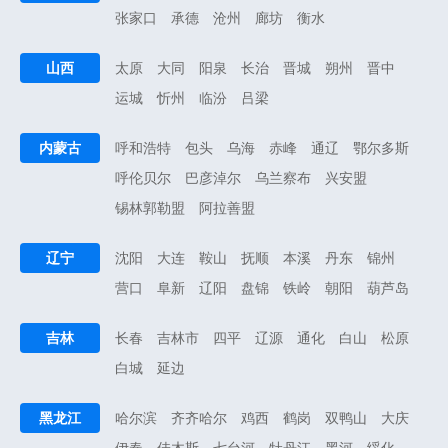
张家口
承德
沧州
廊坊
衡水
山西
太原
大同
阳泉
长治
晋城
朔州
晋中
运城
忻州
临汾
吕梁
内蒙古
呼和浩特
包头
乌海
赤峰
通辽
鄂尔多斯
呼伦贝尔
巴彦淖尔
乌兰察布
兴安盟
锡林郭勒盟
阿拉善盟
辽宁
沈阳
大连
鞍山
抚顺
本溪
丹东
锦州
营口
阜新
辽阳
盘锦
铁岭
朝阳
葫芦岛
吉林
长春
吉林市
四平
辽源
通化
白山
松原
白城
延边
黑龙江
哈尔滨
齐齐哈尔
鸡西
鹤岗
双鸭山
大庆
伊春
佳木斯
七台河
牡丹江
黑河
绥化