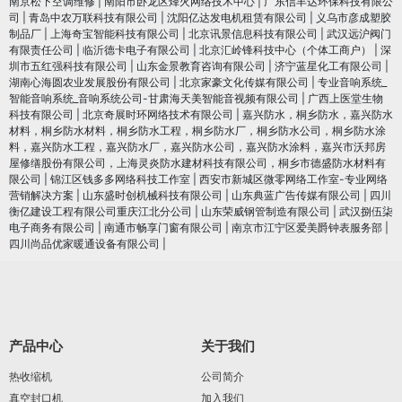
南京松下空调维修
|
南阳市卧龙区烽火网络技术中心
|
广东信丰达环保科技有限公
司
|
青岛中农万联科技有限公司
|
沈阳亿达发电机租赁有限公司
|
义乌市彦成塑胶
制品厂
|
上海奇宝智能科技有限公司
|
北京讯景信息科技有限公司
|
武汉远沪阀门
有限责任公司
|
临沂德卡电子有限公司
|
北京汇岭锋科技中心（个体工商户）
|
深
圳市五红强科技有限公司
|
山东金景教育咨询有限公司
|
济宁蓝星化工有限公司
|
湖南心海圆农业发展股份有限公司
|
北京家豪文化传媒有限公司
|
专业音响系统_
智能音响系统_音响系统公司-甘肃海天美智能音视频有限公司
|
广西上医堂生物
科技有限公司
|
北京奇展时环网络技术有限公司
|
嘉兴防水，桐乡防水，嘉兴防水
材料，桐乡防水材料，桐乡防水工程，桐乡防水厂，桐乡防水公司，桐乡防水涂
料，嘉兴防水工程，嘉兴防水厂，嘉兴防水公司，嘉兴防水涂料，嘉兴市沃邦房
屋修缮股份有限公司，上海灵炎防水建材科技有限公司，桐乡市德盛防水材料有
限公司
|
锦江区钱多多网络科技工作室
|
西安市新城区微零网络工作室-专业网络
营销解决方案
|
山东盛时创机械科技有限公司
|
山东典蓝广告传媒有限公司
|
四川
衡亿建设工程有限公司重庆江北分公司
|
山东荣威钢管制造有限公司
|
武汉捌伍柒
电子商务有限公司
|
南通市畅享门窗有限公司
|
南京市江宁区爱美爵钟表服务部
|
四川尚品优家暖通设备有限公司
|
产品中心
关于我们
热收缩机
公司简介
真空封口机
加入我们