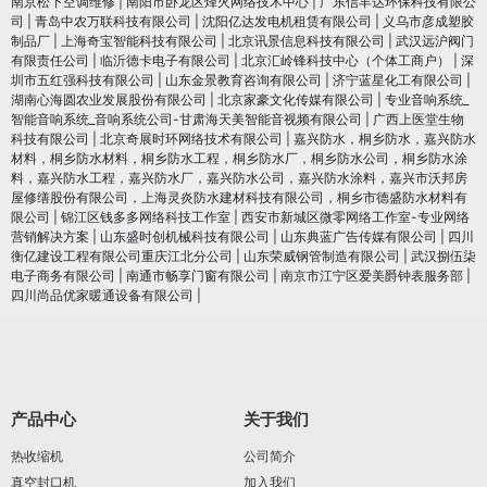
南京松下空调维修
|
南阳市卧龙区烽火网络技术中心
|
广东信丰达环保科技有限公
司
|
青岛中农万联科技有限公司
|
沈阳亿达发电机租赁有限公司
|
义乌市彦成塑胶
制品厂
|
上海奇宝智能科技有限公司
|
北京讯景信息科技有限公司
|
武汉远沪阀门
有限责任公司
|
临沂德卡电子有限公司
|
北京汇岭锋科技中心（个体工商户）
|
深
圳市五红强科技有限公司
|
山东金景教育咨询有限公司
|
济宁蓝星化工有限公司
|
湖南心海圆农业发展股份有限公司
|
北京家豪文化传媒有限公司
|
专业音响系统_
智能音响系统_音响系统公司-甘肃海天美智能音视频有限公司
|
广西上医堂生物
科技有限公司
|
北京奇展时环网络技术有限公司
|
嘉兴防水，桐乡防水，嘉兴防水
材料，桐乡防水材料，桐乡防水工程，桐乡防水厂，桐乡防水公司，桐乡防水涂
料，嘉兴防水工程，嘉兴防水厂，嘉兴防水公司，嘉兴防水涂料，嘉兴市沃邦房
屋修缮股份有限公司，上海灵炎防水建材科技有限公司，桐乡市德盛防水材料有
限公司
|
锦江区钱多多网络科技工作室
|
西安市新城区微零网络工作室-专业网络
营销解决方案
|
山东盛时创机械科技有限公司
|
山东典蓝广告传媒有限公司
|
四川
衡亿建设工程有限公司重庆江北分公司
|
山东荣威钢管制造有限公司
|
武汉捌伍柒
电子商务有限公司
|
南通市畅享门窗有限公司
|
南京市江宁区爱美爵钟表服务部
|
四川尚品优家暖通设备有限公司
|
产品中心
关于我们
热收缩机
公司简介
真空封口机
加入我们