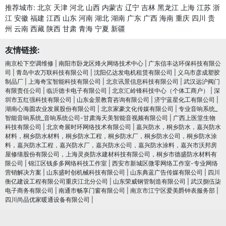
推荐城市:
北京
天津
河北
山西
内蒙古
辽宁
吉林
黑龙江
上海
江苏
浙
江
安徽
福建
江西
山东
河南
湖北
湖南
广东
广西
海南
重庆
四川
贵
州
云南
西藏
陕西
甘肃
青海
宁夏
新疆
友情链接:
南京松下空调维修
|
南阳市卧龙区烽火网络技术中心
|
广东信丰达环保科技有限公
司
|
青岛中农万联科技有限公司
|
沈阳亿达发电机租赁有限公司
|
义乌市彦成塑胶
制品厂
|
上海奇宝智能科技有限公司
|
北京讯景信息科技有限公司
|
武汉远沪阀门
有限责任公司
|
临沂德卡电子有限公司
|
北京汇岭锋科技中心（个体工商户）
|
深
圳市五红强科技有限公司
|
山东金景教育咨询有限公司
|
济宁蓝星化工有限公司
|
湖南心海圆农业发展股份有限公司
|
北京家豪文化传媒有限公司
|
专业音响系统_
智能音响系统_音响系统公司-甘肃海天美智能音视频有限公司
|
广西上医堂生物
科技有限公司
|
北京奇展时环网络技术有限公司
|
嘉兴防水，桐乡防水，嘉兴防水
材料，桐乡防水材料，桐乡防水工程，桐乡防水厂，桐乡防水公司，桐乡防水涂
料，嘉兴防水工程，嘉兴防水厂，嘉兴防水公司，嘉兴防水涂料，嘉兴市沃邦房
屋修缮股份有限公司，上海灵炎防水建材科技有限公司，桐乡市德盛防水材料有
限公司
|
锦江区钱多多网络科技工作室
|
西安市新城区微零网络工作室-专业网络
营销解决方案
|
山东盛时创机械科技有限公司
|
山东典蓝广告传媒有限公司
|
四川
衡亿建设工程有限公司重庆江北分公司
|
山东荣威钢管制造有限公司
|
武汉捌伍柒
电子商务有限公司
|
南通市畅享门窗有限公司
|
南京市江宁区爱美爵钟表服务部
|
四川尚品优家暖通设备有限公司
|