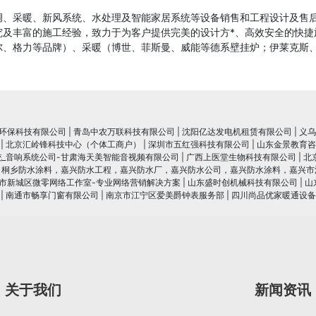
调、采暖、新风系统、水处理及智能家居系统等设备销售和工程设计及售
及丰富的施工经验，致力于为客户提供完美的设计方*、高效安全的快捷
尔、格力等品牌）、采暖（博世、菲斯曼、威能等德系壁挂炉；伊莱克斯
环保科技有限公司
|
青岛中农万联科技有限公司
|
沈阳亿达发电机租赁有限公司
|
义乌
|
北京汇岭锋科技中心（个体工商户）
|
深圳市五红强科技有限公司
|
山东金景教育咨
统_音响系统公司-甘肃海天美智能音视频有限公司
|
广西上医堂生物科技有限公司
|
北
，桐乡防水涂料，嘉兴防水工程，嘉兴防水厂，嘉兴防水公司，嘉兴防水涂料，嘉兴市
市新城区微零网络工作室-专业网络营销解决方案
|
山东盛时创机械科技有限公司
|
山
|
南通市畅享门窗有限公司
|
南京市江宁区爱美爵钟表服务部
|
四川尚品优家暖通设备
关于我们
新闻资讯