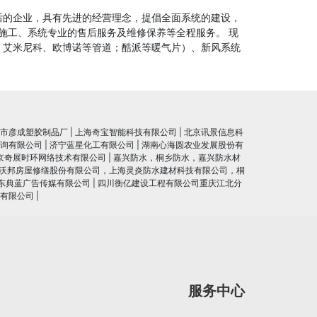
后的企业，具有先进的经营理念，提倡全面系统的建设，
施工、系统专业的售后服务及维修保养等全程服务。 现
、艾米尼科、欧博诺等管道；酷派等暖气片）、新风系统
市彦成塑胶制品厂
|
上海奇宝智能科技有限公司
|
北京讯景信息科
询有限公司
|
济宁蓝星化工有限公司
|
湖南心海圆农业发展股份有
京奇展时环网络技术有限公司
|
嘉兴防水，桐乡防水，嘉兴防水材
沃邦房屋修缮股份有限公司，上海灵炎防水建材科技有限公司，桐
东典蓝广告传媒有限公司
|
四川衡亿建设工程有限公司重庆江北分
有限公司
|
服务中心