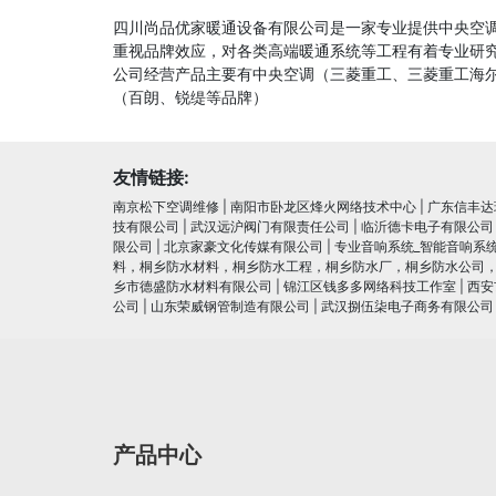
四川尚品优家暖通设备有限公司是一家专业提供中央空
重视品牌效应，对各类高端暖通系统等工程有着专业研究
公司经营产品主要有中央空调（三菱重工、三菱重工海
（百朗、锐缇等品牌）
友情链接:
南京松下空调维修
|
南阳市卧龙区烽火网络技术中心
|
广东信丰达
技有限公司
|
武汉远沪阀门有限责任公司
|
临沂德卡电子有限公司
限公司
|
北京家豪文化传媒有限公司
|
专业音响系统_智能音响系
料，桐乡防水材料，桐乡防水工程，桐乡防水厂，桐乡防水公司
乡市德盛防水材料有限公司
|
锦江区钱多多网络科技工作室
|
西安
公司
|
山东荣威钢管制造有限公司
|
武汉捌伍柒电子商务有限公司
产品中心